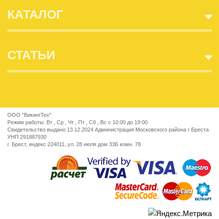
КАТАЛОГ
СТАТЬИ
ООО "ВикингТех"
Режим работы: Вт , Ср , Чт , Пт , Сб , Вс c 10:00 до 19:00
Свидетельство выдано 13.12.2024 Администрация Московского района г Бреста
УНП 291887930
г. Брест, индекс 224011, ул. 28 июля дом 33Б комн. 78