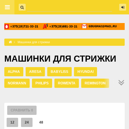
Машинки для стрижки
МАШИНКИ ДЛЯ СТРИЖКИ
ALPHA
ARESA
BABYLISS
HYUNDAI
NORMANN
PHILIPS
ROWENTA
REMINGTON
XIAOMI
СРАВНИТЬ
0
12
24
48