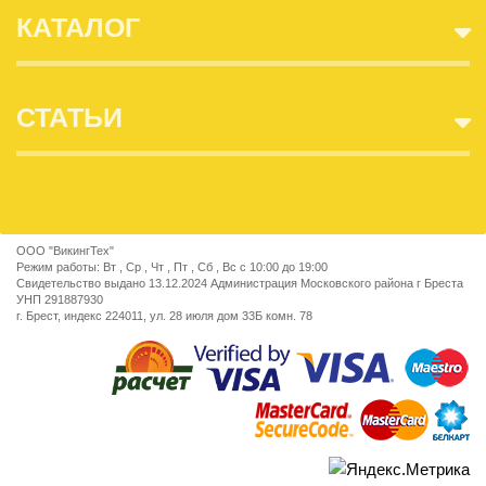
КАТАЛОГ
СТАТЬИ
ООО "ВикингТех"
Режим работы: Вт , Ср , Чт , Пт , Сб , Вс c 10:00 до 19:00
Свидетельство выдано 13.12.2024 Администрация Московского района г Бреста
УНП 291887930
г. Брест, индекс 224011, ул. 28 июля дом 33Б комн. 78