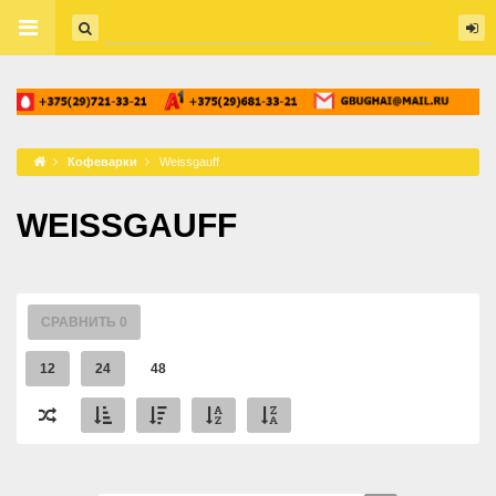
Кофеварки
Weissgauff
WEISSGAUFF
СРАВНИТЬ
0
12
24
48