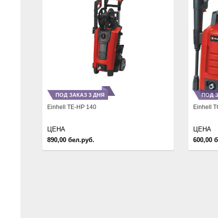
Previous
Previous
Next
ПОД ЗАКАЗ 3 ДНЯ
ПОД З
Einhell TE-HP 140
Einhell 
ЦЕНА
ЦЕНА
890,00 бел.руб.
600,00 