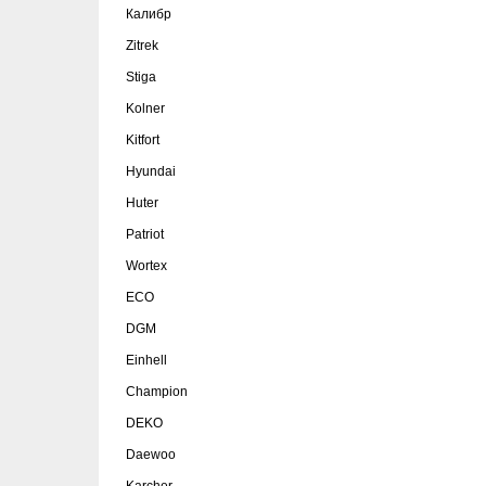
Калибр
Zitrek
Stiga
Kolner
Kitfort
Hyundai
Huter
Patriot
Wortex
ECO
DGM
Einhell
Сhampion
DEKO
Daewoo
Karcher