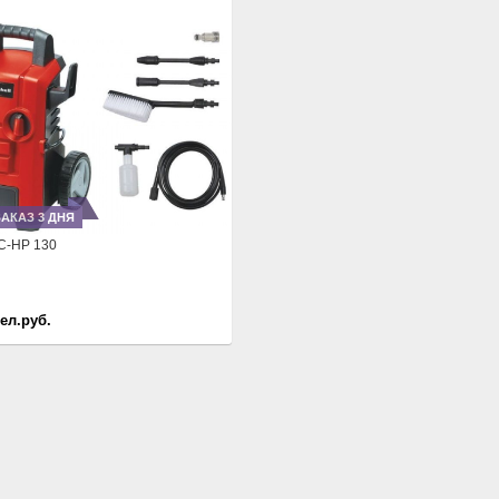
Next
АКАЗ 3 ДНЯ
TC-HP 130
бел.руб.