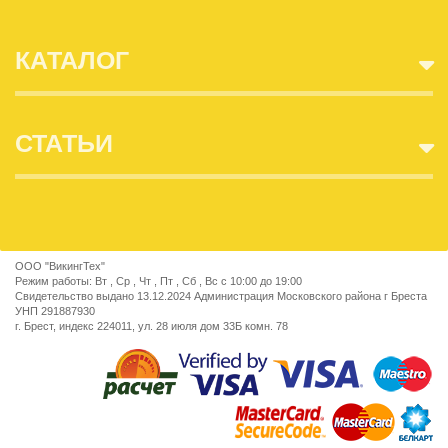
КАТАЛОГ
СТАТЬИ
ООО "ВикингТех"
Режим работы: Вт , Ср , Чт , Пт , Сб , Вс c 10:00 до 19:00
Свидетельство выдано 13.12.2024 Администрация Московского района г Бреста
УНП 291887930
г. Брест, индекс 224011, ул. 28 июля дом 33Б комн. 78