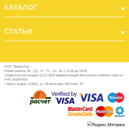
КАТАЛОГ
СТАТЬИ
ООО "ВикингТех"
Режим работы: Вт , Ср , Чт , Пт , Сб , Вс c 10:00 до 19:00
Свидетельство выдано 13.12.2024 Администрация Московского района г Бреста
УНП 291887930
г. Брест, индекс 224011, ул. 28 июля дом 33Б комн. 78